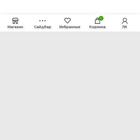
0
Магазин
Сайдбар
Избранные
Корзина
ЛК
ООО Интен
Кемеровская область-Кузбасс, г. Кемерово, ул.
Рутгерса, 41, А
+7 3842 64-18-90
inten2011@bk.ru