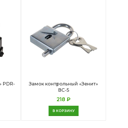
» PDR-
Замок контрольный «Зенит»
Замок
ВС-5
218
₽
В КОРЗИНУ