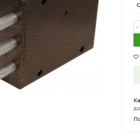
Увеличить
Ка
д
По