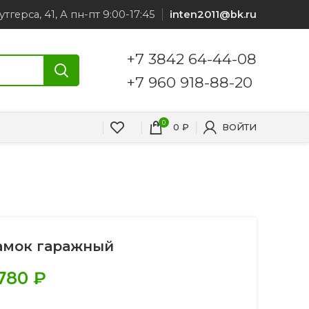
утгерса, 41, А пн-пт 9:00-17:45
inten2011@bk.ru
+7 3842 64-44-08
+7 960 918-88-20
0
0
₽
ВОЙТИ
амок гаражный
.780
₽