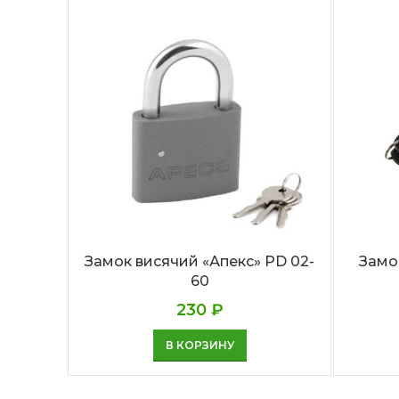
Замок висячий «Апекс» PD 02-
Замо
60
230
₽
В КОРЗИНУ