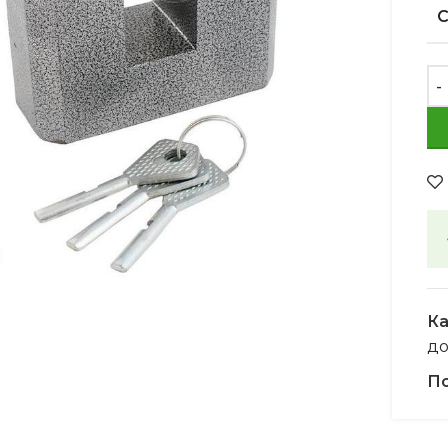
Увеличить
Ка
д
По