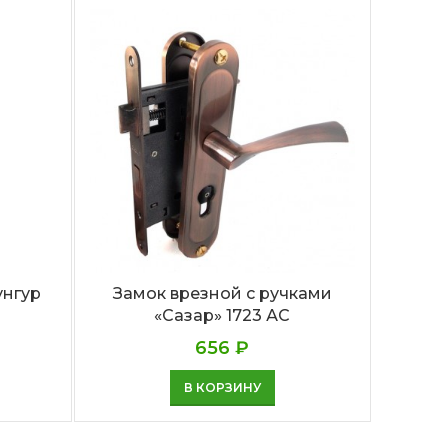
унгур
Замок врезной с ручками
Замок
«Сазар» 1723 АС
656
₽
В КОРЗИНУ