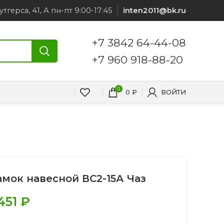
утгерса, 41, А пн-пт 9:00-17:45
inten2011@bk.ru
+7 3842 64-44-08
+7 960 918-88-20
0
0
₽
ВОЙТИ
амок навесной ВС2-15А Чаз
.451
₽