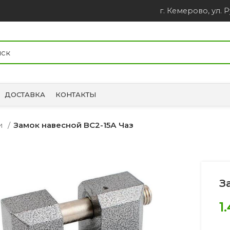
г. Кемерово, ул. Р
ДОСТАВКА
КОНТАКТЫ
ки
Замок навесной ВС2-15А Чаз
З
1