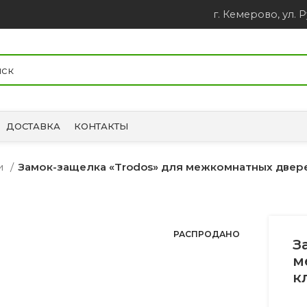
г. Кемерово, ул. Р
ДОСТАВКА
КОНТАКТЫ
ки
Замок-защелка «Trodos» для межкомнатных двер
РАСПРОДАНО
З
м
к