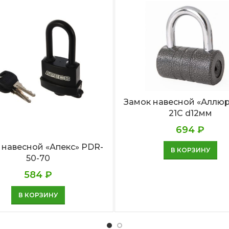
Замок навесной «Аллюр
21С d12мм
694
₽
 навесной «Апекс» PDR-
В КОРЗИНУ
50-70
584
₽
В КОРЗИНУ