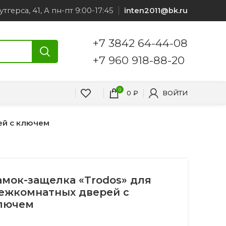
утгерса, 41, А пн-пт 9:00-17:45
inten2011@bk.ru
+7 3842 64-44-08
+7 960 918-88-20
0
0
₽
ВОЙТИ
ей с ключем
амок-защелка «Trodos» для
ежкомнатных дверей с
лючем