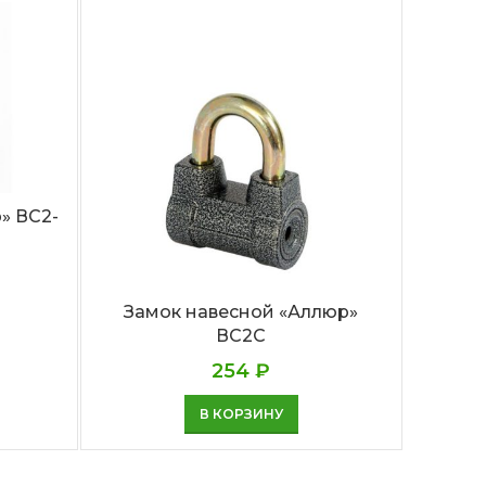
» ВС2-
Замок навесной «Аллюр»
Замо
ВС2С
254
₽
В КОРЗИНУ