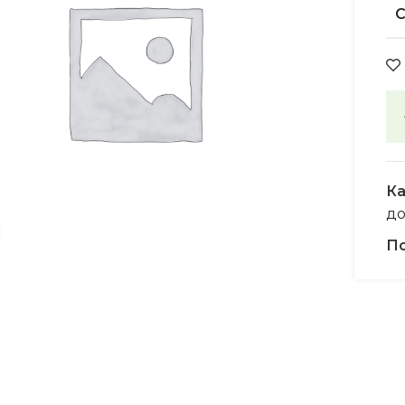
Ка
д
Увеличить
По