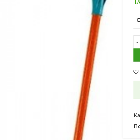
1
Ка
По