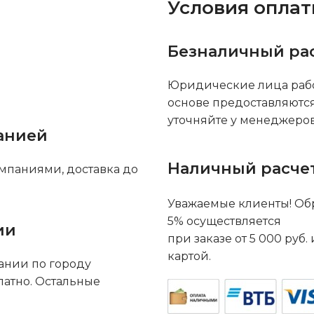
Условия опла
Безналичный ра
Юридические лица рабо
основе предоставляютс
уточняйте у менеджеров
анией
Наличный расче
мпаниями, доставка до
Уважаемые клиенты! Обр
5% осуществляется
ии
при заказе от 5 000 руб
картой.
ании по городу
латно. Остальные
.