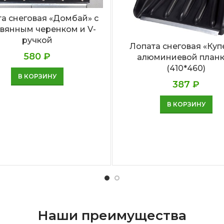
а снеговая «Домбай» с
вянным черенком и V-
ручкой
Лопата снеговая «Куп
580
₽
алюминиевой план
(410*460)
В КОРЗИНУ
387
₽
В КОРЗИНУ
Наши преимущества