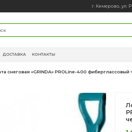
г. Кемерово, ул. Р
ДОСТАВКА
КОНТАКТЫ
та снеговая «GRINDA» PROLine-400 фиберглассовый ч
Л
P
ч