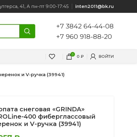
утгерса, 41, А пн-пт 9:00-17:45
inten2011@bk.ru
+7 3842 64-44-08
+7 960 918-88-20
0
0
₽
ВОЙТИ
еренок и V-ручка (39941)
опата снеговая «GRINDA»
ROLine-400 фиберглассовый
еренок и V-ручка (39941)