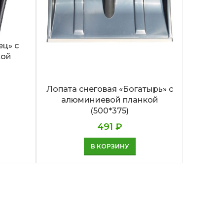
форм
«Эли
ец» с
кой
Лопата снеговая «Богатырь» с
алюминиевой планкой
(500*375)
491
₽
В КОРЗИНУ