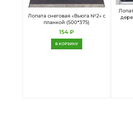
Лопат
Лопата снеговая «Вьюга №2» с
дере
планкой (500*375)
154
₽
В КОРЗИНУ