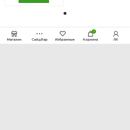
0
Магазин
Сайдбар
Избранные
Корзина
ЛК
ООО Интен
Кемеровская область-Кузбасс, г. Кемерово, ул.
Рутгерса, 41, А