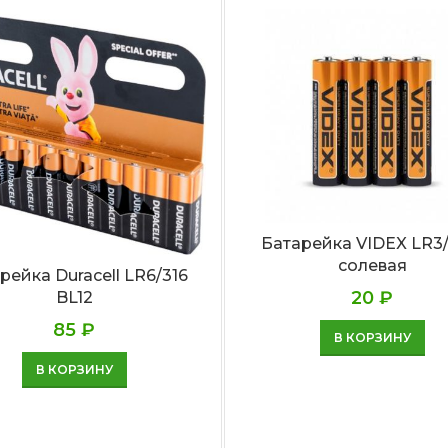
Батарейка VIDEX LR3
солевая
рейка Duracell LR6/316
20
₽
BL12
85
₽
В КОРЗИНУ
В КОРЗИНУ