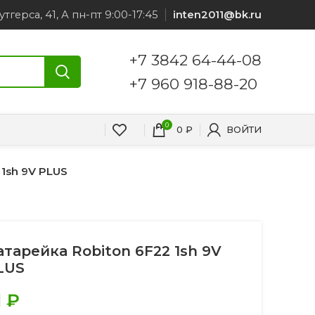
утгерса, 41, А пн-пт 9:00-17:45
inten2011@bk.ru
+7 3842 64-44-08
+7 960 918-88-20
0
0
₽
ВОЙТИ
 1sh 9V PLUS
атарейка Robiton 6F22 1sh 9V
LUS
1
₽