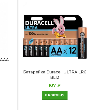
/AАA
Батарейка Duracell ULTRA LR6
Бата
BL12
107
₽
В КОРЗИНУ