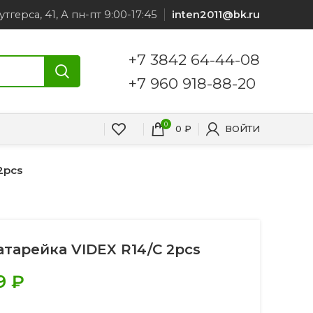
утгерса, 41, А пн-пт 9:00-17:45
inten2011@bk.ru
+7 3842 64-44-08
+7 960 918-88-20
0
0
₽
ВОЙТИ
2pcs
атарейка VIDEX R14/C 2pcs
9
₽