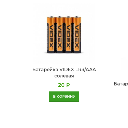
Батарейка VIDEX LR3/AАA
солевая
Батар
20
₽
В КОРЗИНУ