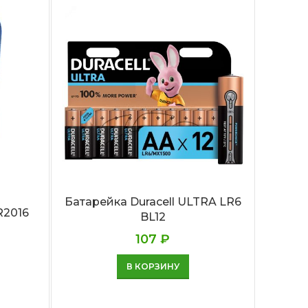
Батарейка Duracell ULTRA LR6
R2016
BL12
107
₽
Бат
В КОРЗИНУ