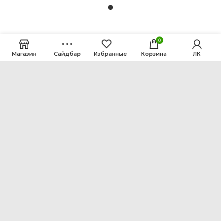
0
Магазин
Сайдбар
Избранные
Корзина
ЛК
ООО Интен
Кемеровская область-Кузбасс, г. Кемерово, ул.
Рутгерса, 41, А
+7 3842 64-18-90