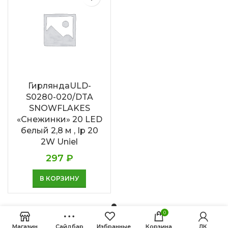
ГирляндаULD-
S0280-020/DTA
SNOWFLAKES
«Снежинки» 20 LED
белый 2,8 м , Ip 20
2W Uniel
297
₽
В КОРЗИНУ
0
Магазин
Сайдбар
Избранные
Корзина
ЛК