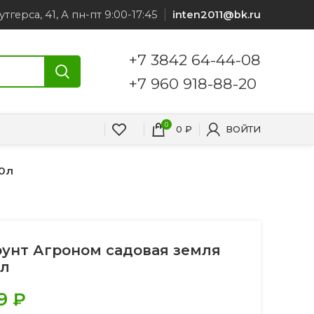
утгерса, 41, А пн-пт 9:00-17:45
inten2011@bk.ru
+7 3842 64-44-08
+7 960 918-88-20
0
0
₽
ВОЙТИ
10л
рунт Агроном садовая земля
0л
9
₽