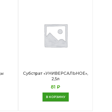
ды
Субстрат «УНИВЕРСАЛЬНОЕ»,
Субс
2,5л
81
₽
В КОРЗИНУ