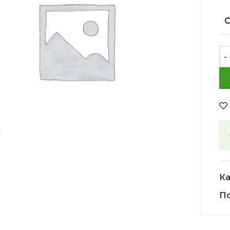
Увеличить
Ка
По