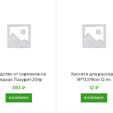
дство от сорняков на
Кассета для расса
рядках Лазурит,20гр
18*13,5*8см 12 яч.
383
₽
12
₽
В КОРЗИНУ
В КОРЗИНУ