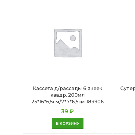
Кассета д/рассады 6 ячеек
Супе
квадр. 200мл
25*16*6,5см/7*7*6,5см 183906
39
₽
В КОРЗИНУ