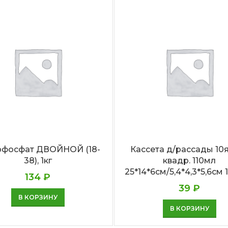
рфосфат ДВОЙНОЙ (18-
Кассета д/рассады 10
38), 1кг
квадр. 110мл
25*14*6см/5,4*4,3*5,6см
134
₽
39
₽
В КОРЗИНУ
В КОРЗИНУ