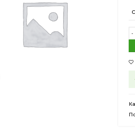
Увеличить
Ка
По