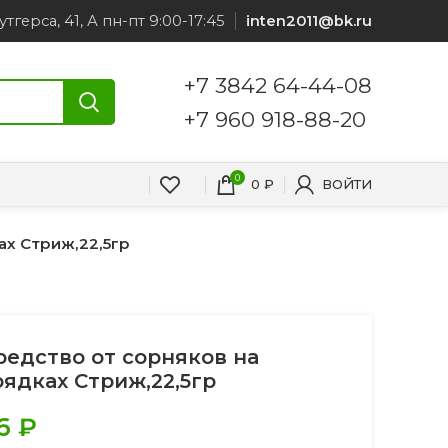
утгерса, 41, А пн-пт 9:00-17:45
inten2011@bk.ru
+7 3842 64-44-08
+7 960 918-88-20
0
0
₽
ВОЙТИ
ах Стриж,22,5гр
редство от сорняков на
рядках Стриж,22,5гр
6
₽