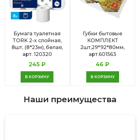
Бумага туалетная
Губки бытовые
TORK 2-х слойная,
КОМПЛЕКТ
8шт, (8*23м), белая,
2шт,29*92*80мм,
арт. 120320
арт.601563
245
₽
46
₽
В КОРЗИНУ
В КОРЗИНУ
Наши преимущества