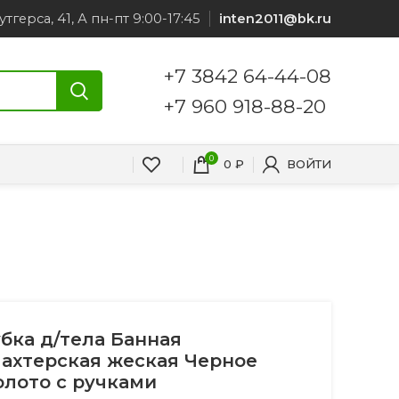
утгерса, 41, А пн-пт 9:00-17:45
inten2011@bk.ru
+7 3842 64-44-08
+7 960 918-88-20
0
0
₽
ВОЙТИ
убка д/тела Банная
ахтерская жеская Черное
олото с ручками