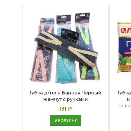
Губка д/тела Банная Черный
Губк
жемчуг с ручками
м
опле
131
₽
В КОРЗИНУ