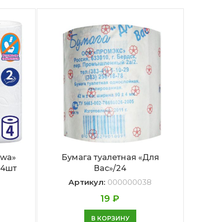
ewa»
Бумага туалетная «Для
Губк
 4шт
Вас»/24
Ма
Артикул:
000000038
19
₽
В КОРЗИНУ