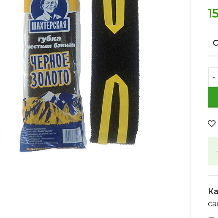
1
Увеличить
Ка
са