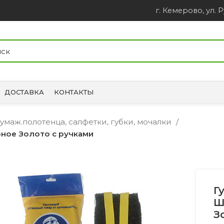
г. Кемерово, ул. Р
ДОСТАВКА
КОНТАКТЫ
 бумаж.полотенца, салфетки, губки, мочалки
рное Золото с ручками
Г
Ш
З