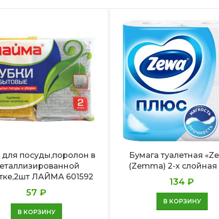
а для посуды,поролон в
Бумага туалетная «Z
еталлизированной
(Zemma) 2-х слойная
тке,2шт ЛАЙМА 601592
134
₽
57
₽
В КОРЗИНУ
В КОРЗИНУ