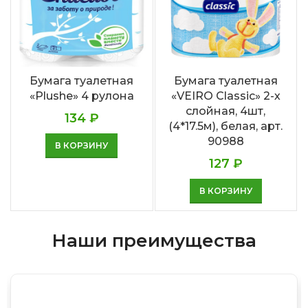
Бумага туалетная
Бумага туалетная
«Plushe» 4 рулона
«VEIRO Classic» 2-х
слойная, 4шт,
134
₽
(4*17.5м), белая, арт.
90988
В КОРЗИНУ
127
₽
В КОРЗИНУ
Наши преимущества