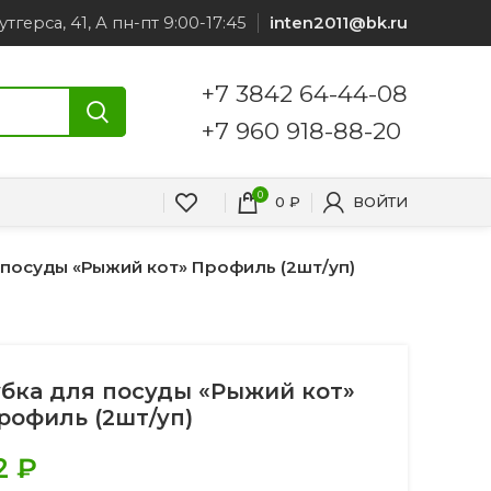
утгерса, 41, А пн-пт 9:00-17:45
inten2011@bk.ru
+7 3842 64-44-08
+7 960 918-88-20
0
0
₽
ВОЙТИ
 посуды «Рыжий кот» Профиль (2шт/уп)
убка для посуды «Рыжий кот»
рофиль (2шт/уп)
2
₽