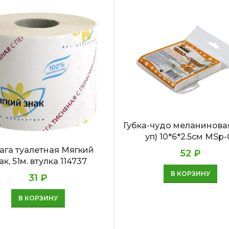
Губка-чудо меланиновая
уп) 10*6*2.5cм MSp-
ага туалетная Мягкий
52
₽
ак, 51м. втулка 114737
В КОРЗИНУ
31
₽
В КОРЗИНУ