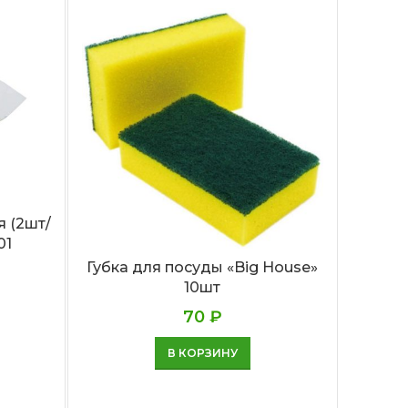
 (2шт/
01
Губка для посуды «Big House»
Бум
10шт
(Ze
70
₽
В КОРЗИНУ