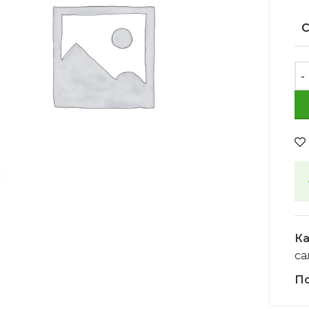
Увеличить
Ка
са
По