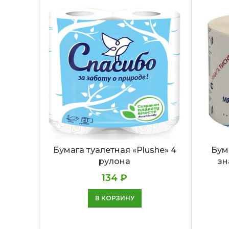
Бумага туалетная «Plushe» 4
Бум
рулона
зн
134
₽
В КОРЗИНУ