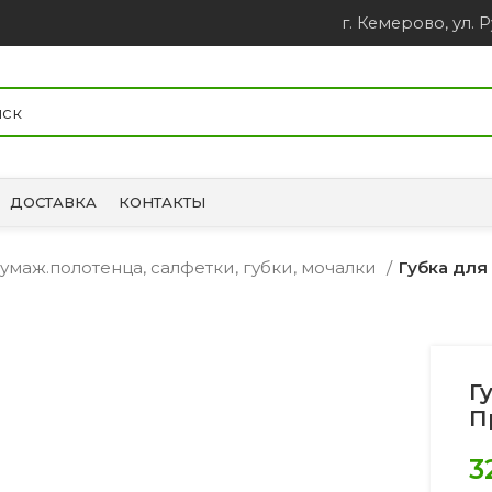
г. Кемерово, ул. Р
ДОСТАВКА
КОНТАКТЫ
 бумаж.полотенца, салфетки, губки, мочалки
Губка для
Г
П
3