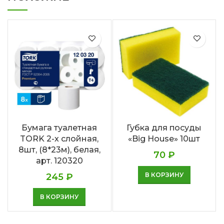
Бумага туалетная
Губка для посуды
TORK 2-х слойная,
«Big House» 10шт
8шт, (8*23м), белая,
70
₽
арт. 120320
В КОРЗИНУ
245
₽
В КОРЗИНУ