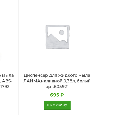
Армат
б
о мыла
Диспенсер для жидкого мыла
, ABS-
ЛАЙМА,наливной,0,38л, белый
01792
арт.603921
695
₽
В КОРЗИНУ