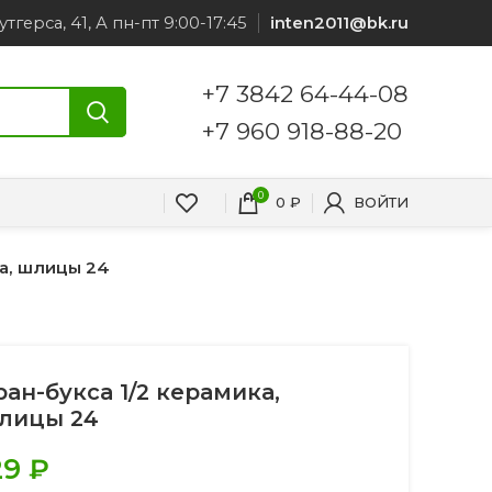
утгерса, 41, А пн-пт 9:00-17:45
inten2011@bk.ru
+7 3842 64-44-08
+7 960 918-88-20
0
0
₽
ВОЙТИ
ка, шлицы 24
ран-букса 1/2 керамика,
лицы 24
29
₽