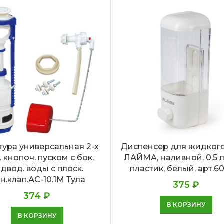
ура универсальная 2-х
Диспенсер для жидког
. кнопоч. пуском с бок.
ЛАЙМА, наливной, 0,5 л
двод. воды с плоск.
пластик, белый, арт.6
н.клап.АС-10.1М Тула
375
₽
374
₽
В КОРЗИНУ
В КОРЗИНУ