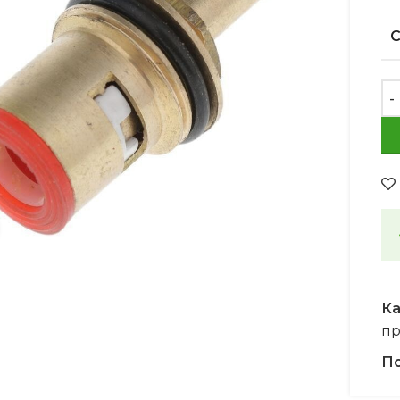
Увеличить
Ка
пр
По