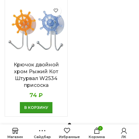
Крючок двойной
хром Рыжий Кот
Штурвал W2534
присоска
74
₽
В КОРЗИНУ
0
Магазин
Сайдбар
Избранные
Корзина
ЛК