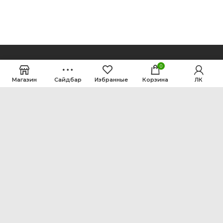
0
Магазин
Сайдбар
Избранные
Корзина
ЛК
ООО Интен
Кемеровская область-Кузбасс, г. Кемерово, ул.
Рутгерса, 41, А
+7 3842 64-18-90
inten2011@bk.ru