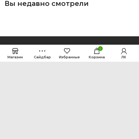
Вы недавно смотрели
0
Магазин
Сайдбар
Избранные
Корзина
ЛК
ООО Интен
Кемеровская область-Кузбасс, г. Кемерово, ул.
Рутгерса, 41, А
+7 3842 64-18-90