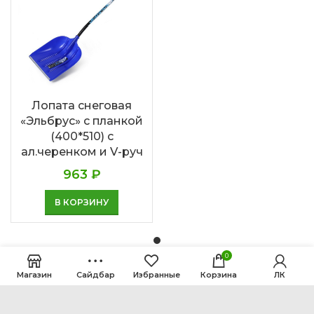
Лопата снеговая
«Эльбрус» с планкой
(400*510) с
ал.черенком и V-руч
963
₽
В КОРЗИНУ
0
Магазин
Сайдбар
Избранные
Корзина
ЛК