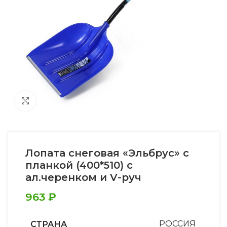
Увеличить
Лопата снеговая «Эльбрус» с
планкой (400*510) с
ал.черенком и V-руч
963
₽
СТРАНА
РОССИЯ