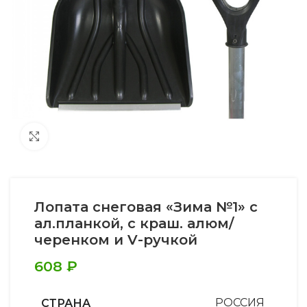
Увеличить
Лопата снеговая «Зима №1» с
ал.планкой, с краш. алюм/
черенком и V-ручкой
608
₽
СТРАНА
РОССИЯ