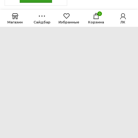
0
Магазин
Сайдбар
Избранные
Корзина
ЛК
ООО Интен
Кемеровская область-Кузбасс, г. Кемерово, ул.
Рутгерса, 41, А