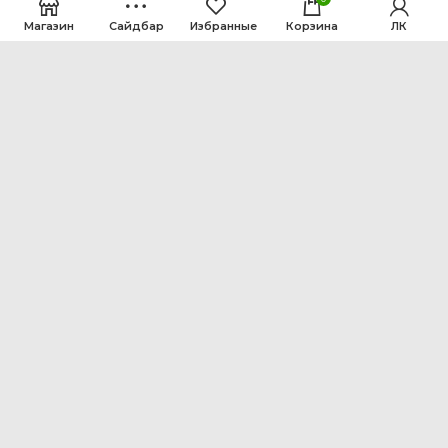
Магазин
Сайдбар
Избранные
Корзина
ЛК
ООО Интен
Кемеровская область-Кузбасс, г. Кемерово, ул.
Рутгерса, 41, А
+7 3842 64-18-90
inten2011@bk.ru