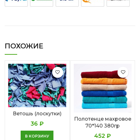
ПОХОЖИЕ
Ветошь (лоскутки)
Полотенце махровое
36
₽
70*140 380гр
452
₽
В КОРЗИНУ