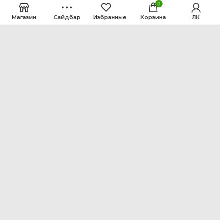
0
Магазин
Сайдбар
Избранные
Корзина
ЛК
ООО Интен
Кемеровская область-Кузбасс, г. Кемерово, ул.
Рутгерса, 41, А
+7 3842 64-18-90
inten2011@bk.ru