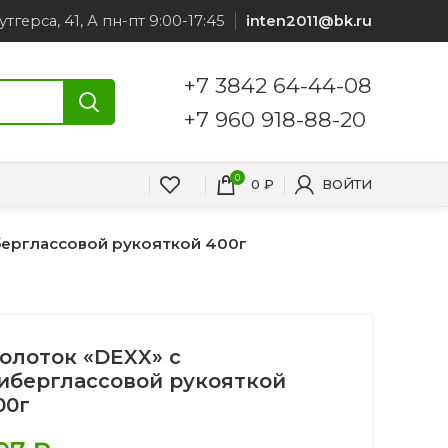
утгерса, 41, А пн-пт 9:00-17:45
inten2011@bk.ru
+7 3842 64-44-08
+7 960 918-88-20
0
0
₽
ВОЙТИ
берглассовой рукояткой 400г
олоток «DEXX» с
иберглассовой рукояткой
00г