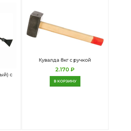
Кува
удли
мм 
Кувалда 8кг с ручкой
2.170
₽
ый) с
В КОРЗИНУ