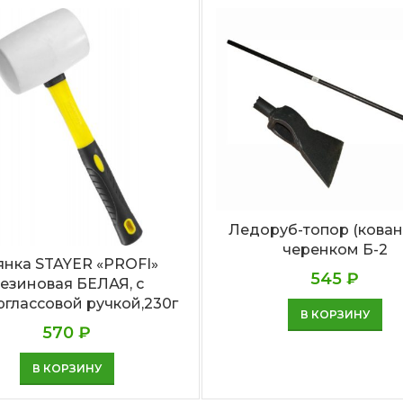
Ледоруб-топор (кован
черенком Б-2
янка STAYER «PROFI»
545
₽
езиновая БЕЛАЯ, с
глассовой ручкой,230г
В КОРЗИНУ
570
₽
В КОРЗИНУ