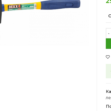
2
Увеличить
Ка
ле
По