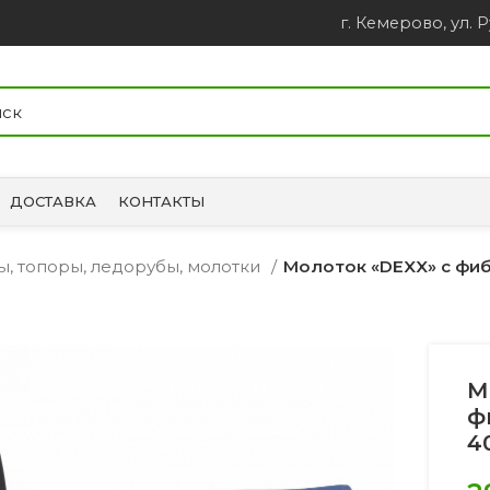
г. Кемерово, ул. Р
ДОСТАВКА
КОНТАКТЫ
ы, топоры, ледорубы, молотки
Молоток «DEXX» с фи
М
ф
4