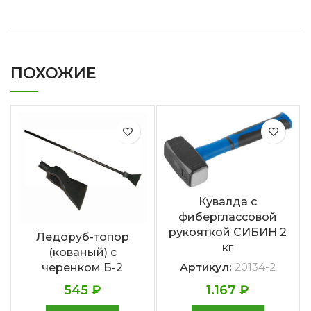
ПОХОЖИЕ
Кувалда с
фиберглассовой
рукояткой СИБИН 2
Ледоруб-топор
кг
(кованый) с
Артикул:
20134-2
черенком Б-2
545
₽
1.167
₽