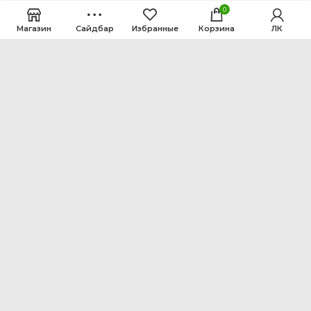
0
Магазин
Сайдбар
Избранные
Корзина
ЛК
ООО Интен
Кемеровская область-Кузбасс, г. Кемерово, ул.
Рутгерса, 41, А
+7 3842 64-18-90
inten2011@bk.ru