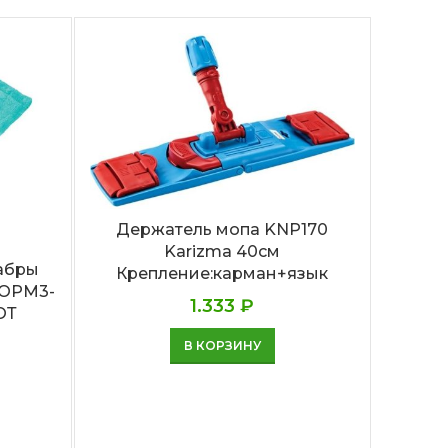
Держатель мопа KNP170
Karizma 40см
абры
Насад
Крепление:карман+язык
MOPM3-
28с
1.333
₽
ОТ
верев
В КОРЗИНУ