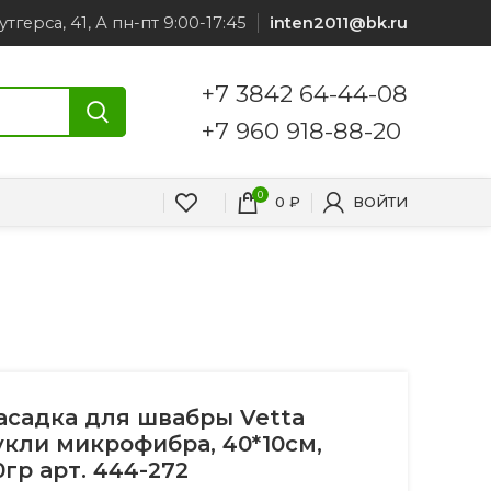
утгерса, 41, А пн-пт 9:00-17:45
inten2011@bk.ru
+7 3842 64-44-08
+7 960 918-88-20
0
0
₽
ВОЙТИ
асадка для швабры Vetta
укли микрофибра, 40*10см,
0гр арт. 444-272