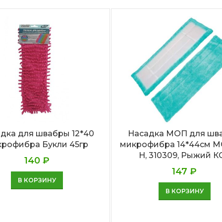
дка для швабры 12*40
Насадка МОП для шв
рофибра Букли 45гр
микрофибра 14*44см 
H, 310309, Рыжий К
140
₽
147
₽
В КОРЗИНУ
В КОРЗИНУ