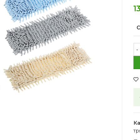
1
Увеличить
Ка
тр