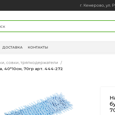
г. Кемерово, ул. Р
ДОСТАВКА
КОНТАКТЫ
ки, совки, тряпкодержатели
, 40*10см, 70гр арт. 444-272
Н
б
7