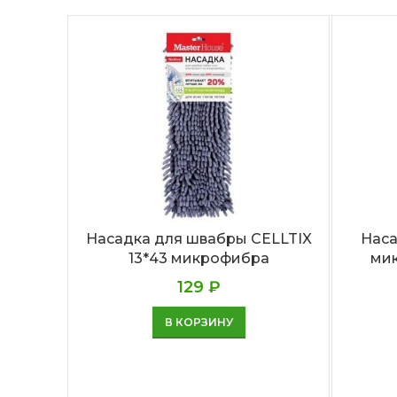
Насадка для швабры CELLTIX
Наса
13*43 микрофибра
мик
129
₽
В КОРЗИНУ