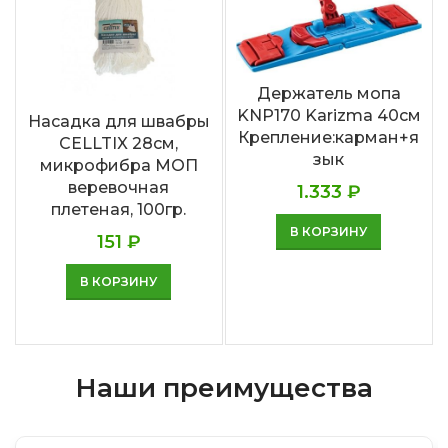
Держатель мопа
KNP170 Karizma 40см
Насадка для швабры
Крепление:карман+я
CELLTIX 28см,
зык
микрофибра МОП
веревочная
1.333
₽
плетеная, 100гр.
В КОРЗИНУ
151
₽
В КОРЗИНУ
Наши преимущества