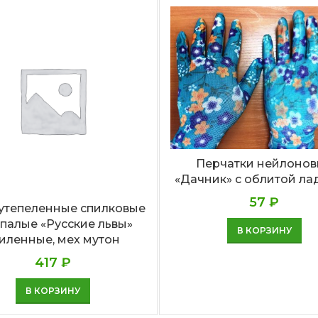
Перчатки нейлоно
«Дачник» с облитой л
57
₽
 утепеленные спилковые
палые «Русские львы»
В КОРЗИНУ
иленные, мех мутон
417
₽
В КОРЗИНУ