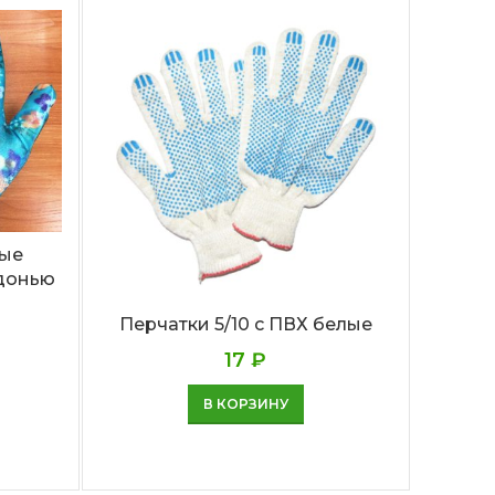
Перча
вые
адонью
Перчатки 5/10 с ПВХ белые
17
₽
В КОРЗИНУ