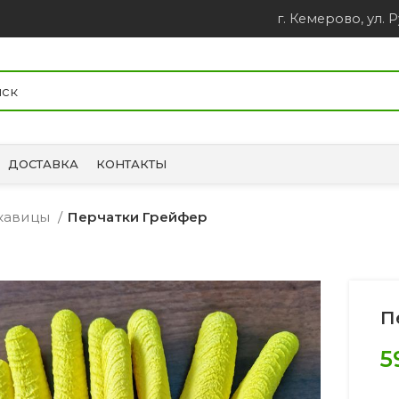
г. Кемерово, ул. Р
ДОСТАВКА
КОНТАКТЫ
укавицы
Перчатки Грейфер
П
5