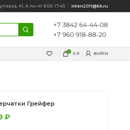
утгерса, 41, А пн-пт 9:00-17:45
inten2011@bk.ru
+7 3842 64-44-08
+7 960 918-88-20
0
0
₽
ВОЙТИ
ерчатки Грейфер
9
₽