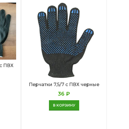
с ПВХ
Перчатки 7,5/7 с ПВХ черные
П
утеп
36
₽
В КОРЗИНУ