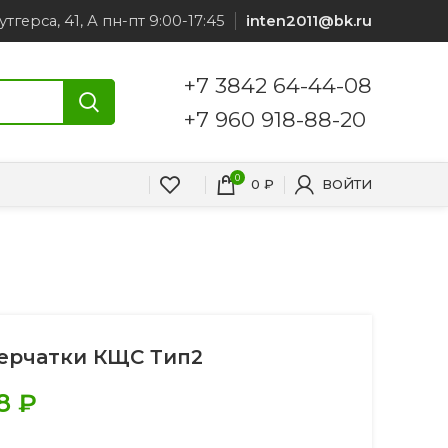
утгерса, 41, А пн-пт 9:00-17:45
inten2011@bk.ru
+7 3842 64-44-08
+7 960 918-88-20
0
0
₽
ВОЙТИ
ерчатки КЩС Тип2
8
₽