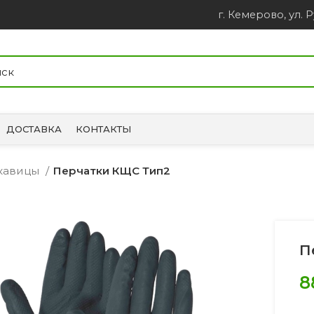
г. Кемерово, ул. Р
ДОСТАВКА
КОНТАКТЫ
укавицы
Перчатки КЩС Тип2
П
8