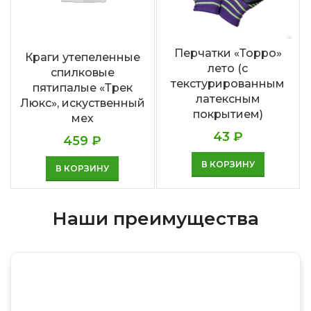
Перчатки «Торро»
Краги утепеленные
лето (с
спилковые
текстурированным
пятипалые «Трек
латексным
Люкс», искуственный
покрытием)
мех
43
₽
459
₽
В КОРЗИНУ
В КОРЗИНУ
Наши преимущества