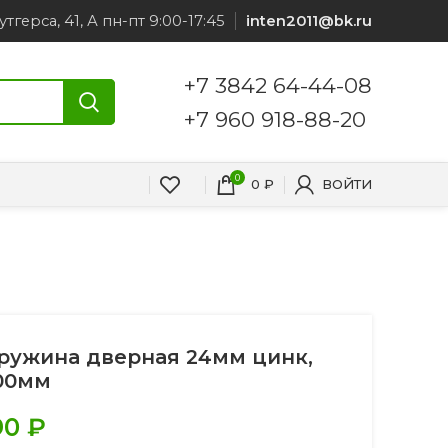
утгерса, 41, А пн-пт 9:00-17:45
inten2011@bk.ru
+7 3842 64-44-08
+7 960 918-88-20
0
0
₽
ВОЙТИ
ружина дверная 24мм цинк,
00мм
90
₽