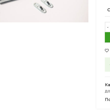
Увеличить
Ка
д
По