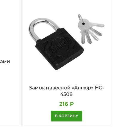
ками
Замок навесной «Аллюр» HG-
Замок
4508
216
₽
В КОРЗИНУ