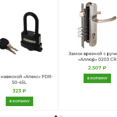
Замок врезной с руч
«Аллюр» 0203 CR
2.507
₽
 навесной «Апекс» PDR-
В КОРЗИНУ
50-45L
323
₽
В КОРЗИНУ