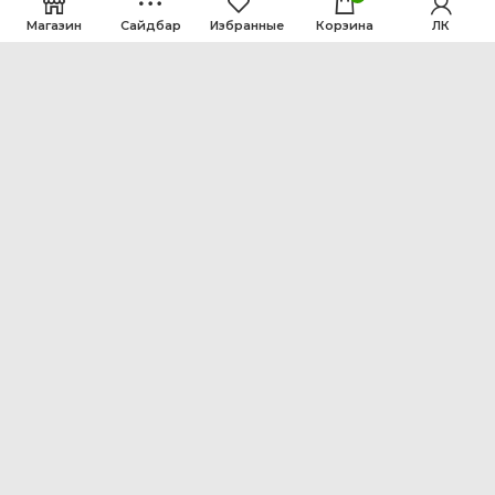
Магазин
Сайдбар
Избранные
Корзина
ЛК
ООО Интен
Кемеровская область-Кузбасс, г. Кемерово, ул.
Рутгерса, 41, А
+7 3842 64-18-90
inten2011@bk.ru
МЕНЮ