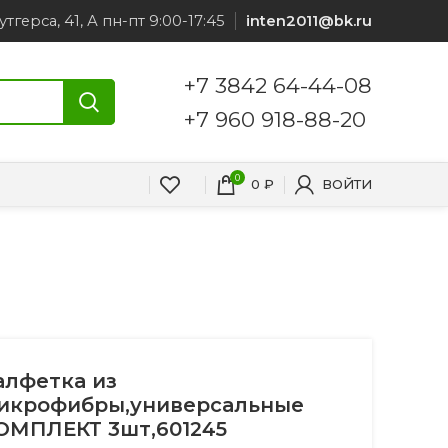
утгерса, 41, А пн-пт 9:00-17:45
inten2011@bk.ru
+7 3842 64-44-08
+7 960 918-88-20
0
0
₽
ВОЙТИ
алфетка из
икрофибры,универсальные
ОМПЛЕКТ 3шт,601245