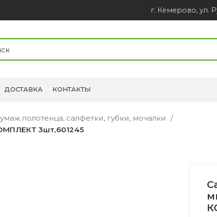
г. Кемерово, ул. Р
ДОСТАВКА
КОНТАКТЫ
 бумаж.полотенца, салфетки, губки, мочалки
ОМПЛЕКТ 3шт,601245
С
м
К