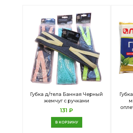
Губка д/тела Банная Черный
Губк
жемчуг с ручками
м
опле
131
₽
В КОРЗИНУ