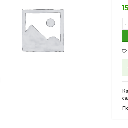
1
Увеличить
Ка
са
По