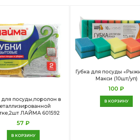
Губка для посуды «Рыжи
Макси (10шт/уп)
100
₽
а для посуды,поролон в
В КОРЗИНУ
еталлизированной
тке,2шт ЛАЙМА 601592
57
₽
В КОРЗИНУ