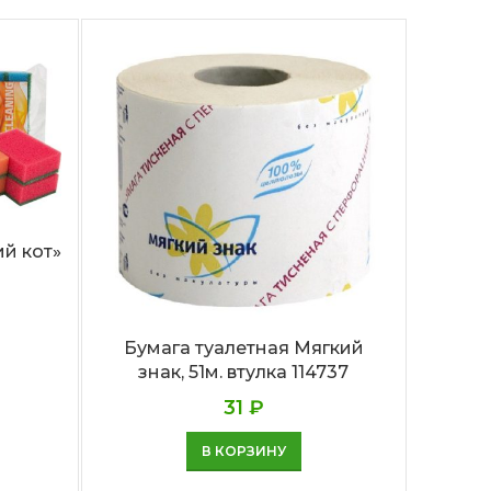
й кот»
Губка 
Бумага туалетная Мягкий
знак, 51м. втулка 114737
31
₽
В КОРЗИНУ