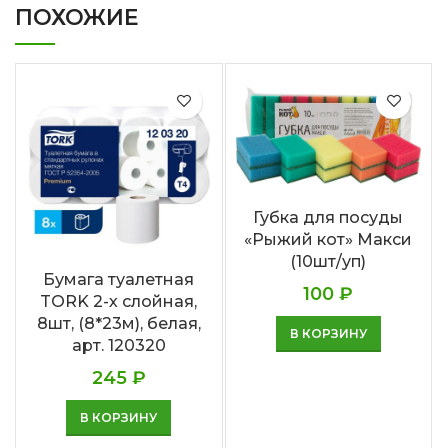
ПОХОЖИЕ
Губка для посуды
«Рыжий кот» Макси
(10шт/уп)
Бумага туалетная
100
₽
TORK 2-х слойная,
8шт, (8*23м), белая,
В КОРЗИНУ
арт. 120320
245
₽
В КОРЗИНУ