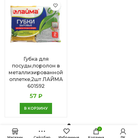
Губка для
посуды,поролон в
металлизированной
оплетке,2шт ЛАЙМА
601592
57
₽
В КОРЗИНУ
0
Магазин
Сайдбар
Избранные
Корзина
ЛК