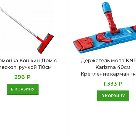
омойка Кошкин Дом с
Держатель мопа KN
лескоп. ручкой 110см
Karizma 40см
Крепление:карман+
296
₽
1.333
₽
В КОРЗИНУ
В КОРЗИНУ