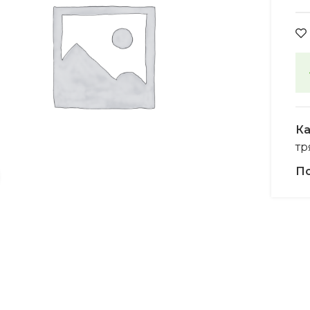
Ка
тр
По
Увеличить