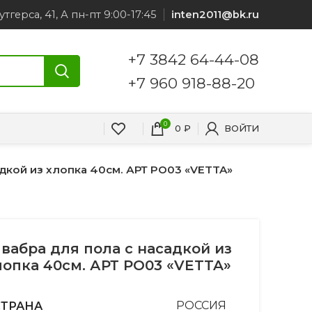
утгерса, 41, А пн-пт 9:00-17:45
inten2011@bk.ru
+7 3842 64-44-08
+7 960 918-88-20
0
0
₽
ВОЙТИ
дкой из хлопка 40см. АРТ PO03 «VETTA»
вабра для пола с насадкой из
лопка 40см. АРТ PO03 «VETTA»
СТРАНА
РОССИЯ