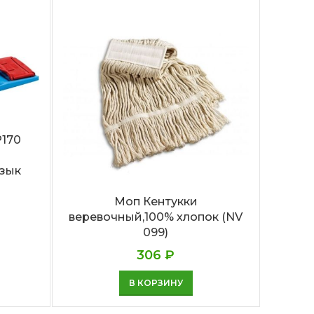
P170
Насад
язык
Моп Кентукки
веревочный,100% хлопок (NV
099)
306
₽
В КОРЗИНУ