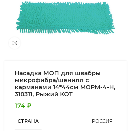
Увеличить
Насадка МОП для швабры
микрофибра/шенилл с
карманами 14*44см MOPM-4-H,
310311, Рыжий КОТ
174
₽
СТРАНА
РОССИЯ