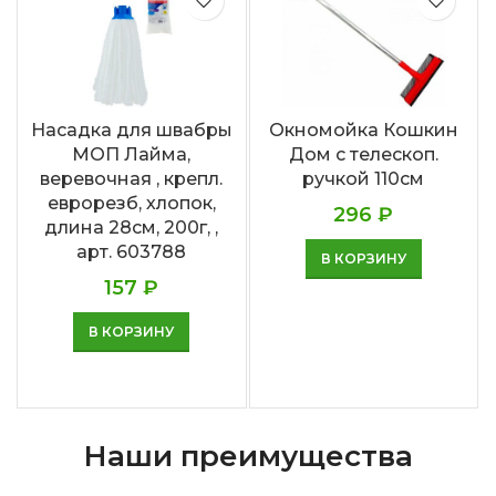
Насадка для швабры
Окномойка Кошкин
МОП Лайма,
Дом с телескоп.
веревочная , крепл.
ручкой 110см
еврорезб, хлопок,
296
₽
длина 28см, 200г, ,
арт. 603788
В КОРЗИНУ
157
₽
В КОРЗИНУ
Наши преимущества