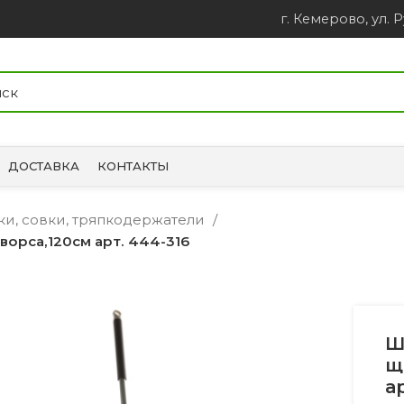
г. Кемерово, ул. Р
ДОСТАВКА
КОНТАКТЫ
ки, совки, тряпкодержатели
ворса,120см арт. 444-316
Ш
щ
а