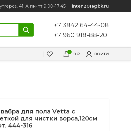
утгерса, 41, А пн-пт 9:00-17:45
inten2011@bk.ru
+7 3842 64-44-08
+7 960 918-88-20
0
0
₽
ВОЙТИ
вабра для пола Vetta с
еткой для чистки ворса,120см
рт. 444-316