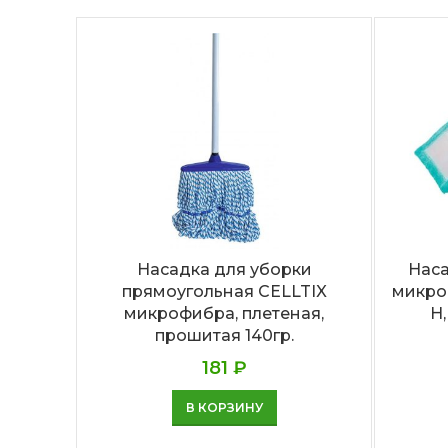
Насадка для уборки
Нас
прямоугольная CELLTIX
микро
микрофибра, плетеная,
H
прошитая 140гр.
181
₽
В КОРЗИНУ