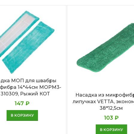
адка МОП для швабры
фибра 14*44см MOPM3-
, 310309, Рыжий КОТ
Насадка из микрофиб
липучках VETTA, эконом
147
₽
38*12,5см
В КОРЗИНУ
103
₽
В КОРЗИНУ