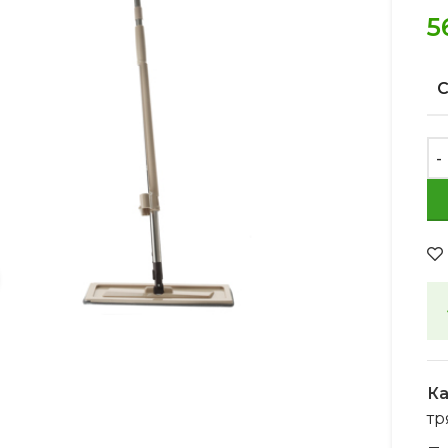
5
Увеличить
Ка
тр