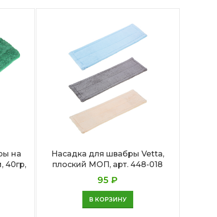
ры на
Насадка для швабры Vetta,
Наб
, 40гр,
плоский МОП, арт. 448-018
швабр
принц
95
₽
В КОРЗИНУ