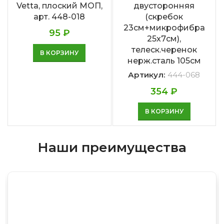
Vetta, плоский МОП,
двусторонняя
арт. 448-018
(скребок
23см+микрофибра
95
₽
25х7см),
телеск.черенок
В КОРЗИНУ
нерж.сталь 105см
Артикул:
444-068
354
₽
В КОРЗИНУ
Наши преимущества