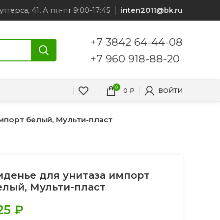
утгерса, 41, А пн-пт 9:00-17:45
inten2011@bk.ru
+7 3842 64-44-08
+7 960 918-88-20
0
0
₽
ВОЙТИ
мпорт белый, Мульти-пласт
иденье для унитаза импорт
елый, Мульти-пласт
25
₽