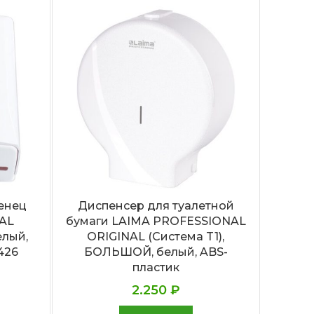
енец
Диспенсер для туалетной
Армат
AL
бумаги LAIMA PROFESSIONAL
уров
елый,
ORIGINAL (Система T1),
по
426
БОЛЬШОЙ, белый, ABS-
до
пластик
2.250
₽