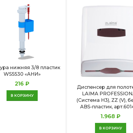
ура нижняя 3/8 пластик
WS5530 «АНИ»
216
₽
Диспенсер для полот
LAIMA PROFESSION
В КОРЗИНУ
(Система H3), ZZ (V), б
ABS-пластик, арт.601
1.968
₽
В КОРЗИНУ