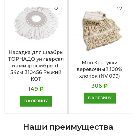
Насадка для швабры
ТОРНАДО универсал
Моп Кентукки
из микрофибры d-
веревочный,100%
34см 310456 Рыжий
хлопок (NV 099)
КОТ
306
₽
149
₽
В КОРЗИНУ
В КОРЗИНУ
Наши преимущества