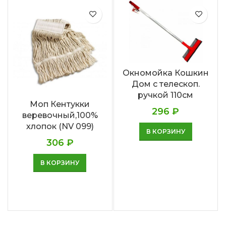
Окномойка Кошкин
Дом с телескоп.
ручкой 110см
Моп Кентукки
296
₽
веревочный,100%
хлопок (NV 099)
В КОРЗИНУ
306
₽
В КОРЗИНУ