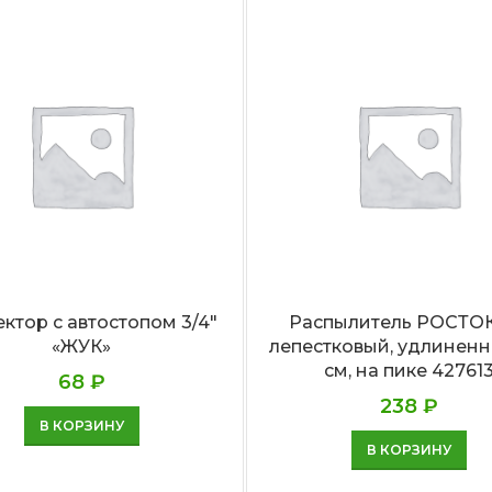
ктор с автостопом 3/4″
Распылитель РОСТОК
«ЖУК»
лепестковый, удлиненн
см, на пике 42761
68
₽
238
₽
В КОРЗИНУ
В КОРЗИНУ