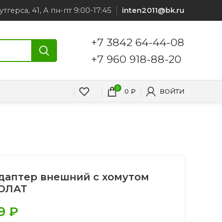
утгерса, 41, А пн-пт 9:00-17:45
inten2011@bk.ru
+7 3842 64-44-08
+7 960 918-88-20
0
0
₽
ВОЙТИ
даптер внешний с хомутом
ОЛАТ
9
₽