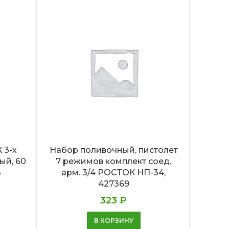
 3-х
Набор поливочный, пистолет
Рассе
ый, 60
7 режимов комплект соед.
3
арм. 3/4 РОСТОК НП-34,
427369
323
₽
В КОРЗИНУ