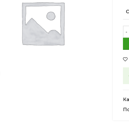
Увеличить
Ка
По