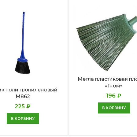
Метла пластиковая пл
«Гном»
ик полипропиленовый
196
₽
М862
225
₽
В КОРЗИНУ
В КОРЗИНУ