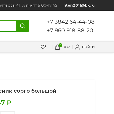
утгерса, 41, А пн-пт 9:00-17:45
inten2011@bk.ru
+7 3842 64-44-08
+7 960 918-88-20
0
0
₽
ВОЙТИ
еник сорго большой
47
₽