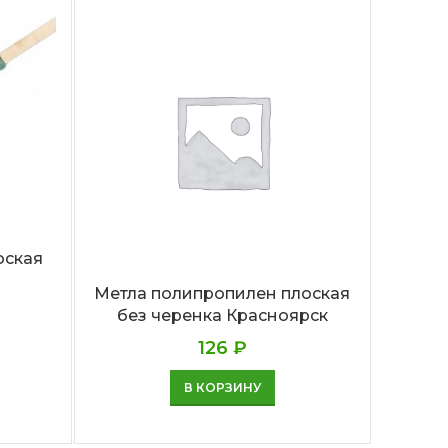
оская
Метла полипропилен плоская
Метл
без черенка Красноярск
126
₽
В КОРЗИНУ