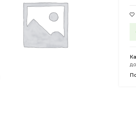
Ка
д
По
Увеличить