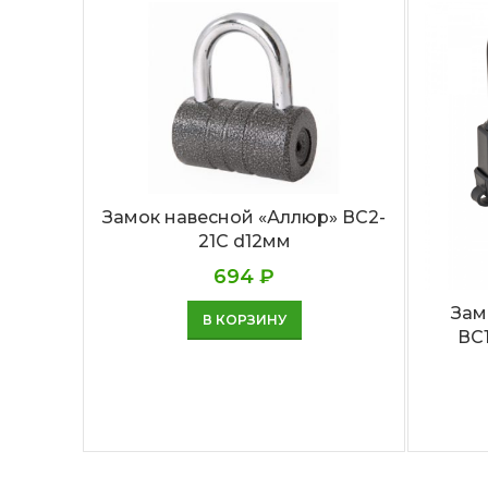
Замок навесной «Аллюр» ВС2-
21С d12мм
694
₽
Зам
В КОРЗИНУ
ВС