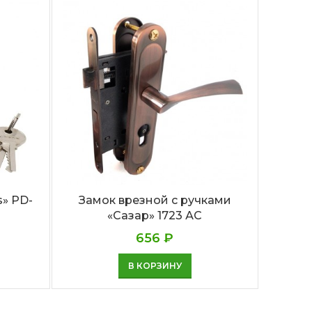
» PD-
Замок врезной с ручками
Замо
«Сазар» 1723 АС
656
₽
В КОРЗИНУ