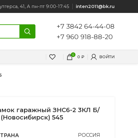
утгерса, 41, А пн-пт 9:00-17:45
inten2011@bk.ru
+7 3842 64-44-08
+7 960 918-88-20
0
0
₽
ВОЙТИ
5
амок гаражный ЗНС6-2 3КЛ Б/
 (Новосибирск) 545
СТРАНА
РОССИЯ