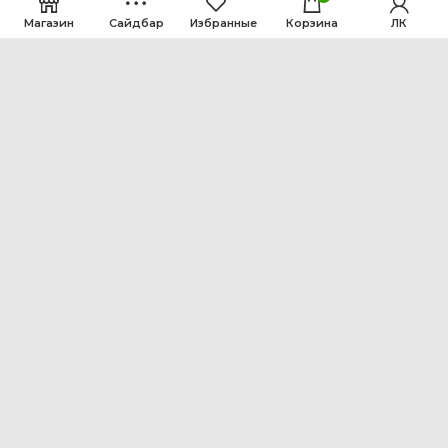
Магазин
Сайдбар
Избранные
Корзина
ЛК
ООО Интен
Кемеровская область-Кузбасс, г. Кемерово, ул.
Рутгерса, 41, А
+7 3842 64-18-90
inten2011@bk.ru
МЕНЮ
КАТАЛОГИ
КАТАЛОГИ