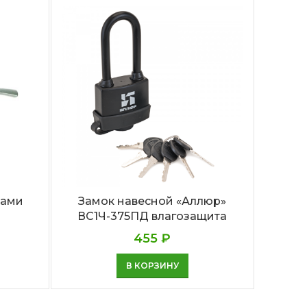
ками
Замок навесной «Аллюр»
Замо
ВС1Ч-375ПД влагозащита
455
₽
В КОРЗИНУ