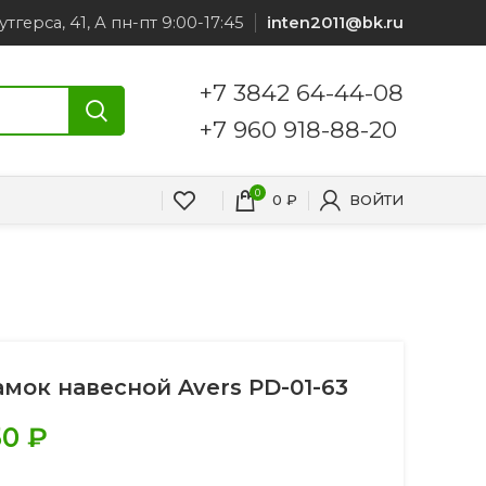
утгерса, 41, А пн-пт 9:00-17:45
inten2011@bk.ru
+7 3842 64-44-08
+7 960 918-88-20
0
0
₽
ВОЙТИ
амок навесной Avers PD-01-63
50
₽