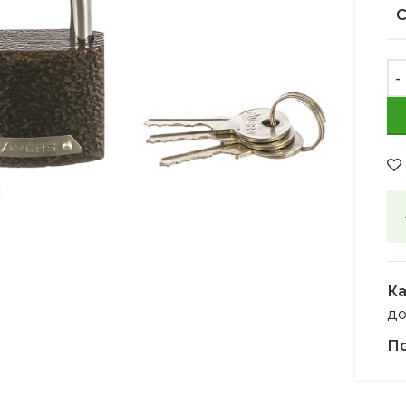
Увеличить
Ка
д
По